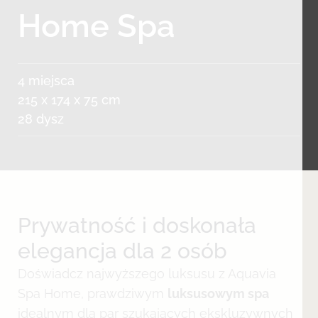
Home Spa
4 miejsca
215 x 174 x 75 cm
28 dysz
Prywatność i doskonała
elegancja dla 2 osób
Doświadcz najwyższego luksusu z Aquavia
Spa Home, prawdziwym
luksusowym spa
idealnym dla par szukających ekskluzywnych