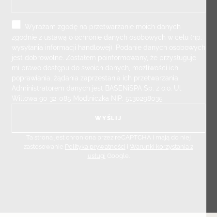
Wyrażam zgodę na przetwarzanie moich danych
zgodnie z ustawą o ochronie danych osobowych w celu (np.
wysyłania informacji handlowej). Podanie danych osobowych
jest dobrowolne. Zostałem poinformowany, że przysługuje
mi prawo dostępu do swoich danych, możliwości ich
poprawiania, żądania zaprzestania ich przetwarzania.
Administratorem danych jest BASENiSPA Sp. z o.o. Ul.
Willowa 90 32-085 Modlniczka NIP: 5130298035
Ta strona jest chroniona przez reCAPTCHA i mają do niej
zastosowanie
Polityka prywatności
i
Warunki korzystania z
usługi
Google.