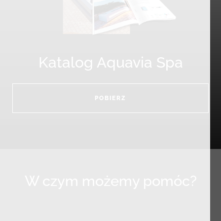
Katalog Aquavia Spa
POBIERZ
W czym możemy pomóc?