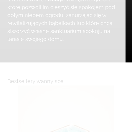
które pozwoli im cieszyć się spokojem pod
gołym niebem ogrodu, zanurzając się w
rewitalizujących bąbelkach lub które chcą
stworzyć własne sanktuarium spokoju na
tarasie swojego domu.
Bestsellery wanny spa