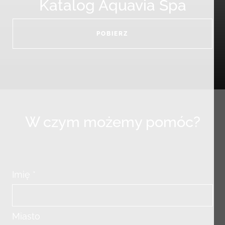
Katalog Aquavia Spa
POBIERZ
W czym możemy pomóc?
Imię *
Miasto