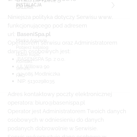
WYŚLIJ ZAPYTANIE
INSTALACJA
GALERIA
Niniejsza polityka dotyczy Serwisu www,
funkcjonującego pod adresem
url:
BaseniSpa.pl
Marka Aquavia
Operatorem serwisu oraz Administratorem
Pobierz katalog
danych osobowych jest:
Gdzie kupić
BASENiSPA Sp. z o.o.
Kontakt
Ul. Willowa 90
Serwis
32-085 Modlniczka
FAQ
NIP: 5130298035
Adres kontaktowy poczty elektronicznej
operatora: biuro@basenispa.pl
Operator jest Administratorem Twoich danych
osobowych w odniesieniu do danych
podanych dobrowolnie w Serwisie.
Serwis wykorzystuje dane osobowe w