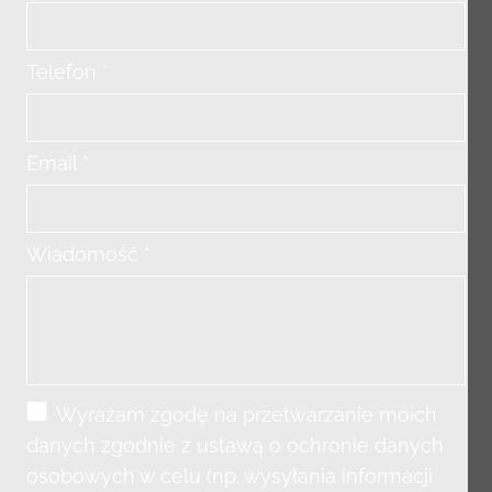
Telefon *
Email *
Wiadomość *
Wyrażam zgodę na przetwarzanie moich
danych zgodnie z ustawą o ochronie danych
osobowych w celu (np. wysyłania informacji