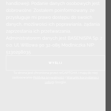
handlowej). Podanie danych osobowych jest
dobrowolne. Zostałem poinformowany, że
przysługuje mi prawo dostępu do swoich
danych, możliwości ich poprawiania, żądania
zaprzestania ich przetwarzania.
Administratorem danych jest BASENiSPA Sp. z
o.o. Ul. Willowa 90 32-085 Modlniczka NIP:
5130298035
Ta strona jest chroniona przez reCAPTCHA i mają do niej
zastosowanie
Polityka prywatności
i
Warunki korzystania z
usługi
Google.