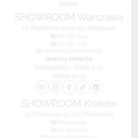
Kontakt
SHOWROOM Warszawa
Ul. Ponczowa 12a 02-971 Warszawa
725-560-934
726-167-706
warszawa@basenispa.pl
Godziny otwarcia:
Poniedziałek – Piątek 9-17
Sobota 10-14
SHOWROOM Kraków
Ul. Willowa 90 32-085 Modlniczka
885-055-151
731-493-023
krakow@basenispa.pl