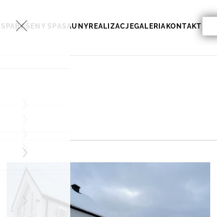
Sea
 SPA
BASENY SPA
SAUNY
REALIZACJE
GALERIA
KONTAKT
for: