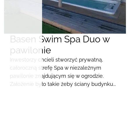
Basen Swim Spa Duo w
pawilonie
Inwestorzy chcieli stworzyć prywatną,
całoroczną strefę Spa w niezależnym
pawilonie znajdującym się w ogrodzie.
Założenie było takie żeby ściany budynku...