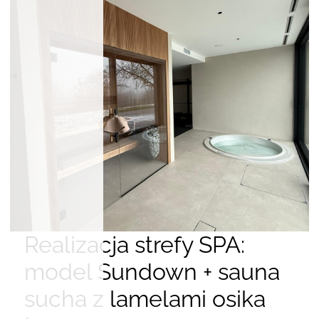
Realizacja strefy SPA:
model Sundown + sauna
sucha z lamelami osika