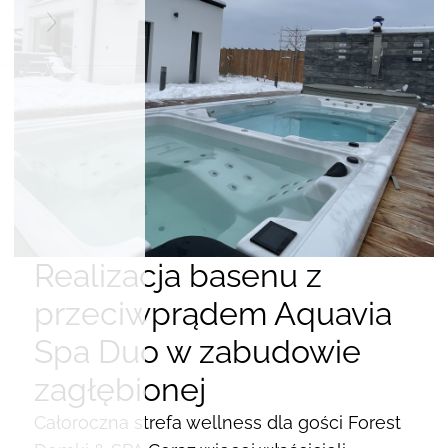
Realizacja basenu z
przeciwprądem Aquavia
Spa Duo w zabudowie
zagłębionej
Całoroczna strefa wellness dla gości Forest