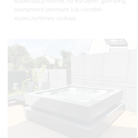
wybierający domek na wynajem, glamping,
apartament premium lub ośrodek
wypoczynkowy szukają...