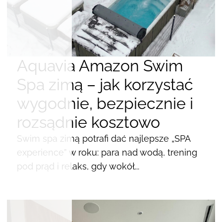
Aquavia Amazon Swim
Spa zimą – jak korzystać
wygodnie, bezpiecznie i
rozsądnie kosztowo
Swim spa zimą potrafi dać najlepsze „SPA
experience” w roku: para nad wodą, trening
pod prąd i relaks, gdy wokół...