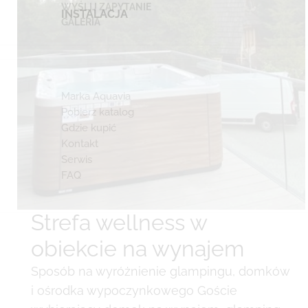
WYŚLIJ ZAPYTANIE
INSTALACJA
GALERIA
Marka Aquavia
Pobierz katalog
Gdzie kupić
Kontakt
Serwis
FAQ
Strefa wellness w
obiekcie na wynajem
Sposób na wyróżnienie glampingu, domków
i ośrodka wypoczynkowego Goście