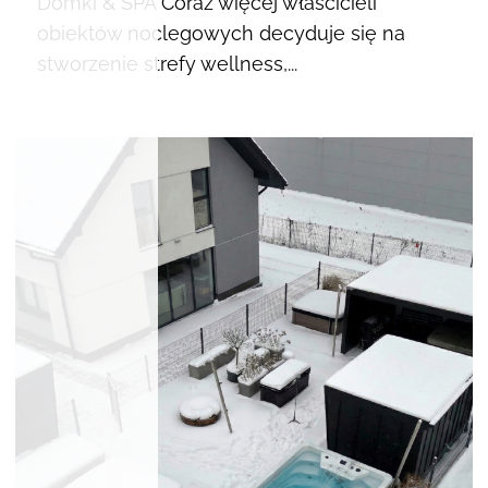
Domki & SPA Coraz więcej właścicieli
obiektów noclegowych decyduje się na
stworzenie strefy wellness,...