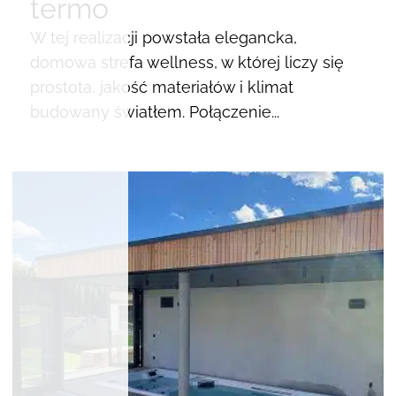
termo
W tej realizacji powstała elegancka,
domowa strefa wellness, w której liczy się
prostota, jakość materiałów i klimat
budowany światłem. Połączenie...