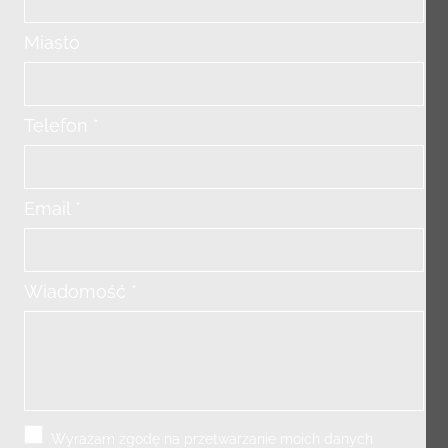
Miasto
Telefon *
Email *
Wiadomość *
Wyrażam zgodę na przetwarzanie moich danych