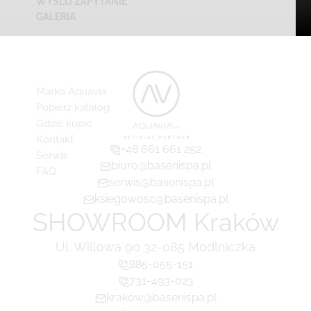
WYŚLIJ ZAPYTANIE
GALERIA
Marka Aquavia
Pobierz katalog
Gdzie kupić
Kontakt
+48 661 661 252
Serwis
biuro@basenispa.pl
FAQ
serwis@basenispa.pl
ksiegowosc@basenispa.pl
SHOWROOM Kraków
Ul. Willowa 90 32-085 Modlniczka
885-055-151
731-493-023
krakow@basenispa.pl