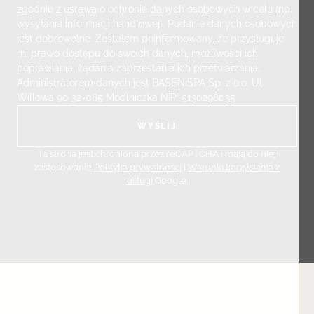
zgodnie z ustawą o ochronie danych osobowych w celu (np.
wysyłania informacji handlowej). Podanie danych osobowych
jest dobrowolne. Zostałem poinformowany, że przysługuje
mi prawo dostępu do swoich danych, możliwości ich
poprawiania, żądania zaprzestania ich przetwarzania.
Administratorem danych jest BASENiSPA Sp. z o.o. Ul.
Willowa 90 32-085 Modlniczka NIP: 5130298035
Ta strona jest chroniona przez reCAPTCHA i mają do niej
zastosowanie
Polityka prywatności
i
Warunki korzystania z
usługi
Google.