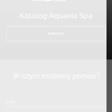
Katalog Aquavia Spa
POBIERZ
W czym możemy pomóc?
Imię *