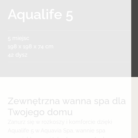
Aqualife 5
5 miejsc
198 x 198 x 74 cm
42 dysz
Zewnętrzna wanna spa dla
Twojego domu
Zanurz się w rozkoszy i komforcie dzięki
Aqualife 5 w Aquavia Spa, wannie spa