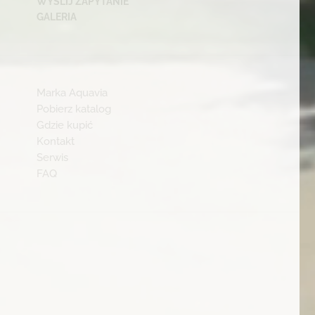
WYŚLIJ ZAPYTANIE
GALERIA
Marka Aquavia
Pobierz katalog
Gdzie kupić
Kontakt
Serwis
FAQ