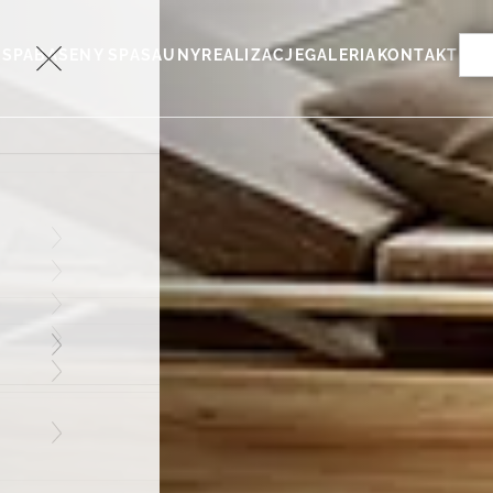
Sea
 SPA
BASENY SPA
SAUNY
REALIZACJE
GALERIA
KONTAKT
for: