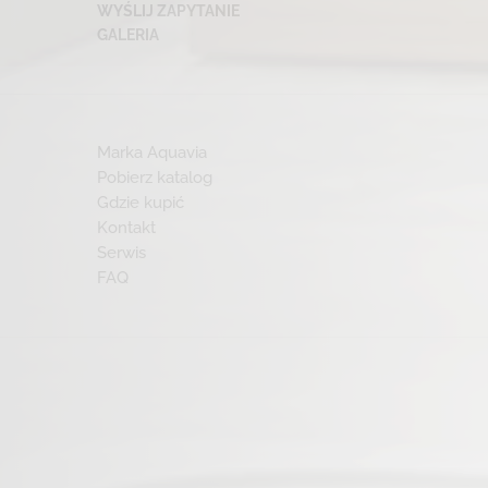
WYŚLIJ ZAPYTANIE
GALERIA
Marka Aquavia
Pobierz katalog
Gdzie kupić
Kontakt
Serwis
FAQ