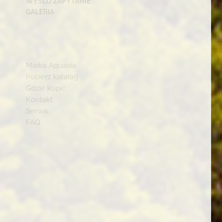
WYŚLIJ ZAPYTANIE
GALERIA
Marka Aquavia
Pobierz katalog
Gdzie kupić
Kontakt
Serwis
FAQ