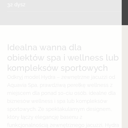
32 dysz
Idealna wanna dla
obiektów spa i wellness lub
kompleksów sportowych
Odkryj model Hydra – zewnętrzne jacuzzi od
Aquavia Spa, prawdziwą perełkę wellness z
miejscem dla ponad 10-ciu osób, idealne dla
biznesów wellness i spa lub kompleksów
sportowych. Ze spektakularnym designem,
który łączy elegancję basenu z
funkcjonalnością zewnętrznego jacuzzi, Hydra