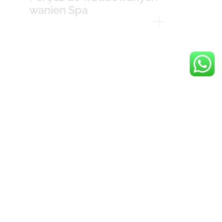
wanien Spa
DANE TECHNICZNE
Specyfikacje ogólne
Cechy