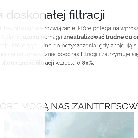
doskonałej filtracji
, bezobsługowe rozwiązanie, które polega na wpro
 Dodanie
ozonu
pomaga
zneutralizować trudne do o
ncje, które są trudne do oczyszczenia, gdy znajdują s
się automatycznie podczas filtracji i zatrzymuje się
r
skuteczność filtracji
wzrasta o
80%.
TÓRE MOGĄ NAS ZAINTERESO