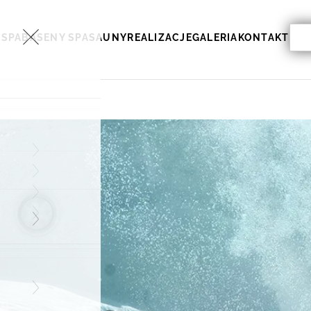
Sea
 SPA
BASENY SPA
SAUNY
REALIZACJE
GALERIA
KONTAKT
for: