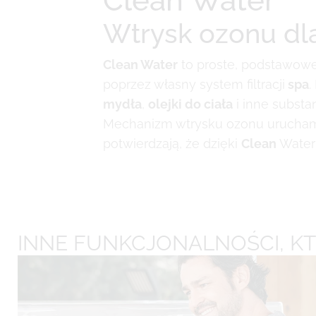
Clean Water
Wtrysk ozonu dla 
Clean Water
to proste, podstawowe
poprzez własny system filtracji
spa
.
mydła
,
olejki do ciała
i inne substa
Mechanizm wtrysku ozonu uruchamia 
potwierdzają, że dzięki
Clean
Wate
INNE FUNKCJONALNOŚCI, K