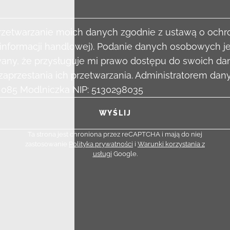
zetwarzanie moich danych zgodnie z ustawą o och
a informacji handlowej). Podanie danych osobowych j
ny, że przysługuje mi prawo dostępu do swoich dan
zaprzestania ich przetwarzania. Administratorem dan
2-085 Modlniczka NIP: 5130298035
Ta strona jest chroniona przez reCAPTCHA i mają do niej
zastosowanie
Polityka prywatności
i
Warunki korzystania z
usługi
Google.