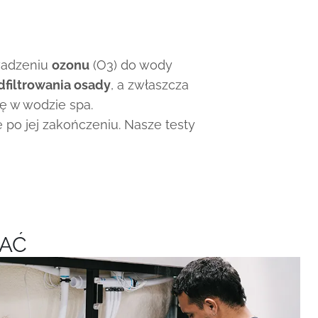
wadzeniu
ozonu
(O3) do wody
dfiltrowania osady
, a zwłaszcza
ię w wodzie spa.
 po jej zakończeniu. Nasze testy
WAĆ