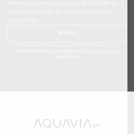
Administratorem danych jest BASENiSPA Sp. z
o.o. Ul. Willowa 90 32-085 Modlniczka NIP:
5130298035
Ta strona jest chroniona przez reCAPTCHA i mają do niej
zastosowanie
Polityka prywatności
i
Warunki korzystania z
usługi
Google.