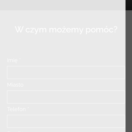
W czym możemy pomóc?
Imię *
Miasto
Telefon *