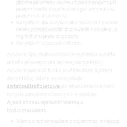
główne parametry wanny z hydromasażem: pH,
poziom środka dezynfekującego, temperaturę,
poziom soli w wodzie itp.
Co tydzień
:
aby oczyścić dno zbiornika z glonów,
należy przeprowadzić chlorowanie z użyciem 10
mg/l chloru przez 24 godziny.
Co tydzień
:
czyszczenie filtrów.
Aquavia Spa zaleca dodanie systemu światła
ultrafioletowego dla lepszej dezynfekcji.
Aquavia posiada funkcję Ultraviolet, system
dezynfekcji, który wykorzystuje
światłoultrafioletowe
do niszczenia bakterii i
innych zarazków obecnych w wodzie.
A jeśli chcesz opróżnić wannę z
hydromasażem:
Wanna z hydromasażem o pojemności mniejszej