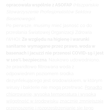
opracowała wspólnie z ASOFAP
(Hiszpańskie
Stowarzyszenie Profesjonalistów Sektora
Basenowego)
.
Po pierwsze, musimy mieć jasność co do
przesłania Światowej Organizacji Zdrowia
(WHO):
Ze względu na higienę i warunki
sanitarne
wymagane przez prawo, woda w
basenach i jacuzzi nie przenosi COVID-19 i jest
w 100% bezpieczna
. Naukowo udowodniono,
że prawidłowo filtrowana woda z
odpowiednim poziomem środka
dezynfekującego jest środowiskiem, w którym
wirusy i bakterie nie mogą przetrwać.
Ponadto
chlorowanie, wysoka temperatura i wysoka
wilgotność w środowisku
znacznie zmniejszają
przenoszenie i rozprzestrzenianie się tego