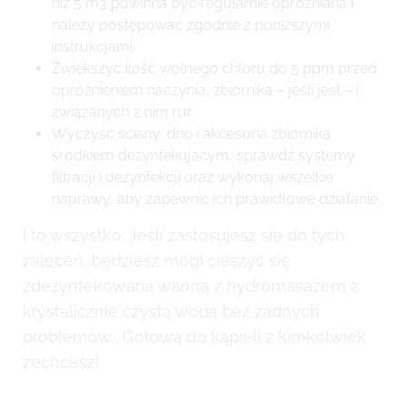
niż 5 m3 powinna być regularnie opróżniana i
należy postępować zgodnie z poniższymi
instrukcjami:
Zwiększyć ilość wolnego chloru do 5 ppm przed
opróżnieniem naczynia, zbiornika – jeśli jest – i
związanych z nim rur.
Wyczyść ściany, dno i akcesoria zbiornika
środkiem dezynfekującym, sprawdź systemy
filtracji i dezynfekcji oraz wykonaj wszelkie
naprawy, aby zapewnić ich prawidłowe działanie.
I to wszystko. Jeśli zastosujesz się do tych
zaleceń, będziesz mógł cieszyć się
zdezynfekowaną wanną z hydromasażem z
krystalicznie czystą wodą bez żadnych
problemów… Gotową do kąpieli z kimkolwiek
zechcesz!