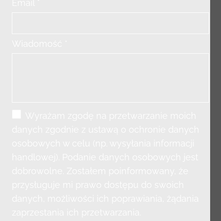
Email *
Wiadomość *
Wyrażam zgodę na przetwarzanie moich
danych zgodnie z ustawą o ochronie danych
osobowych w celu (np. wysyłania informacji
handlowej). Podanie danych osobowych jest
dobrowolne. Zostałem poinformowany, że
przysługuje mi prawo dostępu do swoich
danych, możliwości ich poprawiania, żądania
zaprzestania ich przetwarzania.