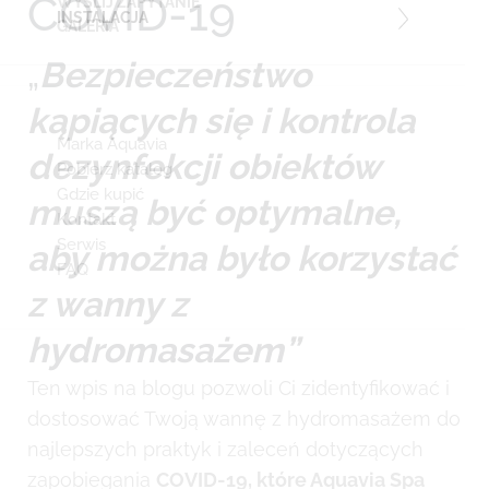
COVID-19
WYŚLIJ ZAPYTANIE
INSTALACJA
GALERIA
„
Bezpieczeństwo
kąpiących się i kontrola
Marka Aquavia
dezynfekcji obiektów
Pobierz katalog
Gdzie kupić
muszą być optymalne,
Kontakt
Serwis
aby można było korzystać
FAQ
z wanny z
hydromasażem”
Ten wpis na blogu pozwoli Ci zidentyfikować i
dostosować Twoją wannę z hydromasażem do
najlepszych praktyk i zaleceń dotyczących
zapobiegania
COVID-19, które Aquavia Spa