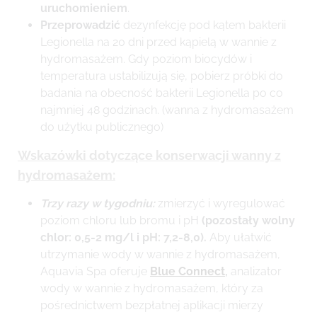
uruchomieniem
.
Przeprowadzić
dezynfekcję pod kątem bakterii
Legionella na 20 dni przed kąpielą w wannie z
hydromasażem. Gdy poziom biocydów i
temperatura ustabilizują się, pobierz próbki do
badania na obecność bakterii Legionella po co
najmniej 48 godzinach. (wanna z hydromasażem
do użytku publicznego)
Wskazówki dotyczące konserwacji wanny z
hydromasażem:
Trzy razy w tygodniu:
zmierzyć i wyregulować
poziom chloru lub bromu i pH
(pozostały wolny
chlor: 0,5-2 mg/l i pH: 7,2-8,0).
Aby ułatwić
utrzymanie wody w wannie z hydromasażem,
Aquavia Spa oferuje
Blue Connect
,
analizator
wody w wannie z hydromasażem, który za
pośrednictwem bezpłatnej aplikacji mierzy