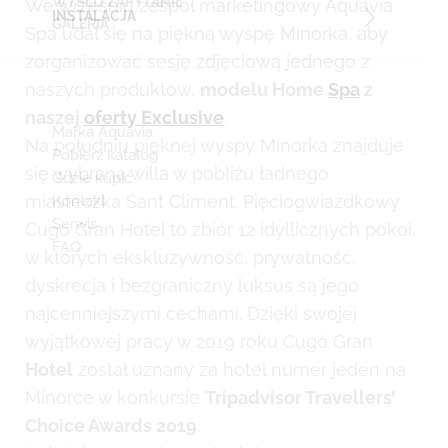
WYŚLIJ ZAPYTANIE
We wrześniu zespół marketingowy Aquavia
INSTALACJA
GALERIA
Spa udał się na piękną wyspę Minorka, aby
zorganizować sesję zdjęciową jednego z
naszych produktów,
modelu Home
Spa
z
naszej
oferty Exclusive
.
Marka Aquavia
Na południu pięknej wyspy Minorka znajduje
Pobierz katalog
się wybrana willa w pobliżu ładnego
Gdzie kupić
miasteczka Sant Climent. Pięciogwiazdkowy
Kontakt
Serwis
Cugó Gran Hotel to zbiór 12 idyllicznych pokoi,
FAQ
w których ekskluzywność, prywatność,
dyskrecja i bezgraniczny luksus są jego
najcenniejszymi cechami. Dzięki swojej
wyjątkowej pracy w 2019 roku Cugó Gran
Hotel
został uznany za hotel numer jeden na
Minorce w konkursie
Tripadvisor Travellers’
Choice Awards 2019
.