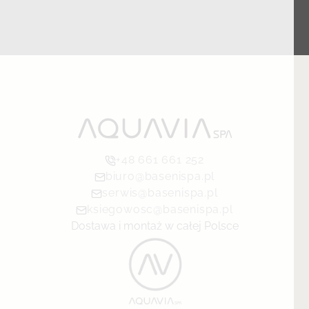
+48 661 661 252
biuro@basenispa.pl
serwis@basenispa.pl
ksiegowosc@basenispa.pl
Dostawa i montaż w całej Polsce