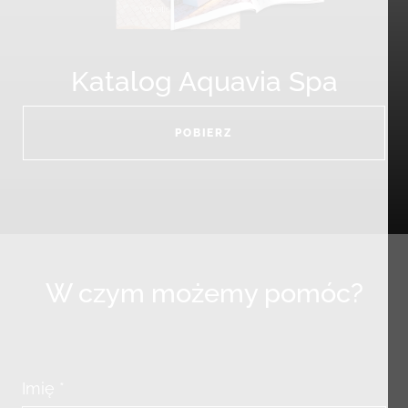
Katalog Aquavia Spa
POBIERZ
W czym możemy pomóc?
Imię *