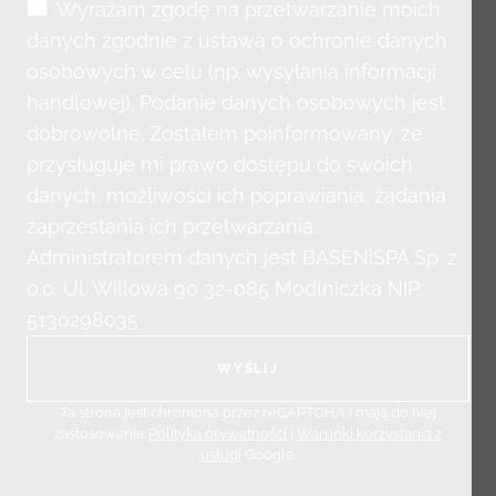
Wyrażam zgodę na przetwarzanie moich
danych zgodnie z ustawą o ochronie danych
osobowych w celu (np. wysyłania informacji
handlowej). Podanie danych osobowych jest
dobrowolne. Zostałem poinformowany, że
przysługuje mi prawo dostępu do swoich
danych, możliwości ich poprawiania, żądania
zaprzestania ich przetwarzania.
Administratorem danych jest BASENiSPA Sp. z
o.o. Ul. Willowa 90 32-085 Modlniczka NIP:
5130298035
Ta strona jest chroniona przez reCAPTCHA i mają do niej
zastosowanie
Polityka prywatności
i
Warunki korzystania z
usługi
Google.