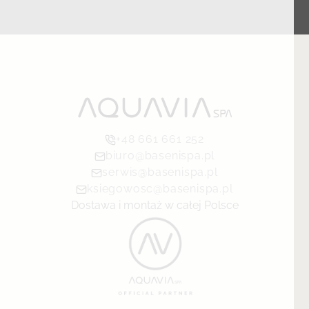
+48 661 661 252
biuro@basenispa.pl
serwis@basenispa.pl
ksiegowosc@basenispa.pl
Dostawa i montaż w całej Polsce