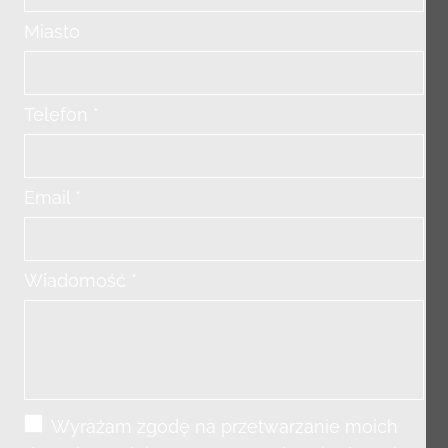
Miasto
Telefon *
Email *
Wiadomość *
Wyrażam zgodę na przetwarzanie moich