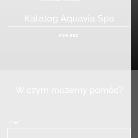
Katalog Aquavia Spa
POBIERZ
W czym możemy pomóc?
Imię *