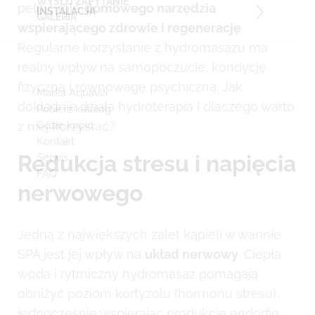
WYŚLIJ ZAPYTANIE
pełnić rolę
domowego narzędzia
INSTALACJA
GALERIA
wspierającego zdrowie i regenerację
.
Regularne korzystanie z hydromasażu ma
realny wpływ na samopoczucie, kondycję
fizyczną i równowagę psychiczną. Jak
Marka Aquavia
dokładnie działa hydroterapia i dlaczego warto
Pobierz katalog
z niej korzystać?
Gdzie kupić
Kontakt
Redukcja stresu i napięcia
Serwis
FAQ
nerwowego
Jedną z największych zalet kąpieli w wannie
SPA jest jej wpływ na
układ nerwowy
. Ciepła
woda i rytmiczny hydromasaż pomagają
obniżyć poziom kortyzolu (hormonu stresu),
jednocześnie wspierając produkcję endorfin.