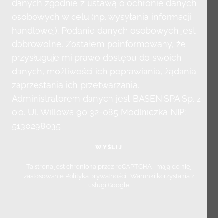
danych zgodnie z ustawą o ochronie danych
osobowych w celu (np. wysyłania informacji
handlowej). Podanie danych osobowych jest
dobrowolne. Zostałem poinformowany, że
przysługuje mi prawo dostępu do swoich
danych, możliwości ich poprawiania, żądania
zaprzestania ich przetwarzania.
Administratorem danych jest BASENiSPA Sp. z
o.o. Ul. Willowa 90 32-085 Modlniczka NIP:
5130298035
Ta strona jest chroniona przez reCAPTCHA i mają do niej
zastosowanie
Polityka prywatności
i
Warunki korzystania z
usługi
Google.