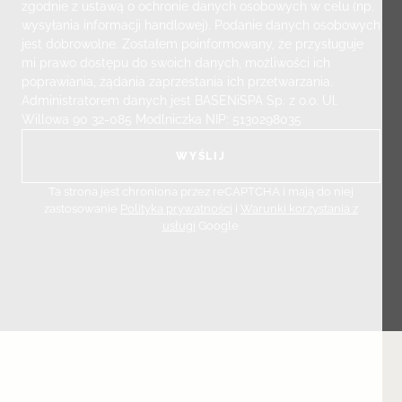
zgodnie z ustawą o ochronie danych osobowych w celu (np.
wysyłania informacji handlowej). Podanie danych osobowych
jest dobrowolne. Zostałem poinformowany, że przysługuje
mi prawo dostępu do swoich danych, możliwości ich
poprawiania, żądania zaprzestania ich przetwarzania.
Administratorem danych jest BASENiSPA Sp. z o.o. Ul.
Willowa 90 32-085 Modlniczka NIP: 5130298035
Ta strona jest chroniona przez reCAPTCHA i mają do niej
zastosowanie
Polityka prywatności
i
Warunki korzystania z
usługi
Google.