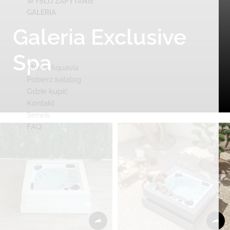
WYŚLIJ ZAPYTANIE
GALERIA
Galeria Exclusive
Spa
Marka Aquavia
Pobierz katalog
Gdzie kupić
Kontakt
Serwis
FAQ