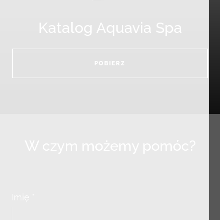
Katalog Aquavia Spa
POBIERZ
W czym możemy pomóc?
Imię *