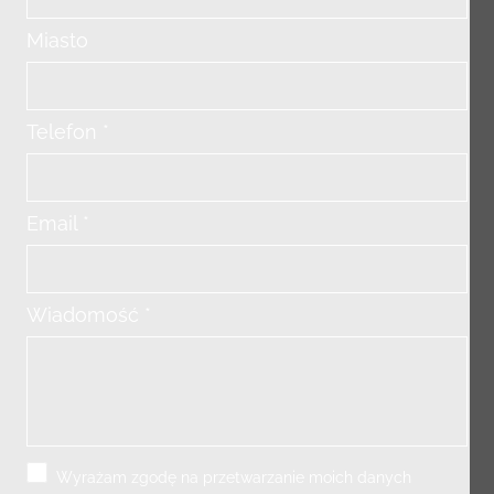
Miasto
Telefon *
Email *
Wiadomość *
Wyrażam zgodę na przetwarzanie moich danych