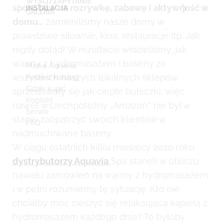
WYŚLIJ ZAPYTANIE
sposobów na rozrywkę, zabawę i aktywność w
INSTALACJA
GALERIA
domu…
zamieniliśmy nasze domy w
prawdziwe siłownie, kina, restauracje itp. Jak
nigdy dotąd! W rezultacie widzieliśmy, jak
wanny z hydromasażem i baseny ze
Marka Aquavia
wszystkich naszych lokalnych sklepów
Pobierz katalog
Gdzie kupić
sprzedawały się jak ciepłe bułeczki, więc
Kontakt
nawet wszechpotężny „Amazon” nie był w
Serwis
stanie zaopatrzyć swoich klientów w
FAQ
nadmuchiwane baseny.
W ciągu ostatnich kilku miesięcy 2020 roku
dystrybutorzy Aquavia
Spa stanęli w obliczu
nawału zamówień na wanny z hydromasażem
i w pełni rozumiemy tę sytuację. Kto nie
chciałby móc cieszyć się relaksującą kąpielą z
hydromasażem każdego dnia? To byłoby