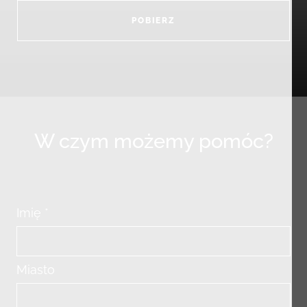
POBIERZ
W czym możemy pomóc?
Imię *
Miasto