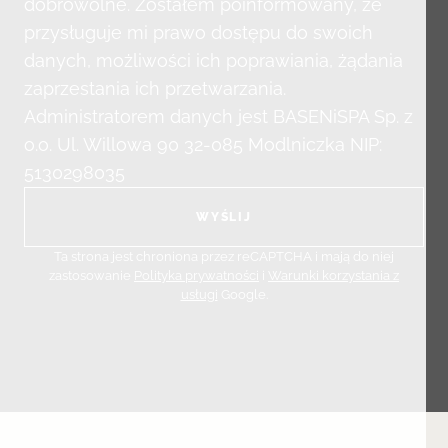
dobrowolne. Zostałem poinformowany, że
przysługuje mi prawo dostępu do swoich
danych, możliwości ich poprawiania, żądania
zaprzestania ich przetwarzania.
Administratorem danych jest BASENiSPA Sp. z
o.o. Ul. Willowa 90 32-085 Modlniczka NIP:
5130298035
Ta strona jest chroniona przez reCAPTCHA i mają do niej
zastosowanie
Polityka prywatności
i
Warunki korzystania z
usługi
Google.