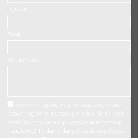
Telefon *
Email *
Wiadomość *
Wyrażam zgodę na przetwarzanie moich
danych zgodnie z ustawą o ochronie danych
osobowych w celu (np. wysyłania informacji
handlowej). Podanie danych osobowych jest